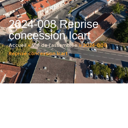
2024-008 Reprise
concession Icart
Accueil
»
Vie de l'assemblée
»
2024-008
Reprise concession Icart