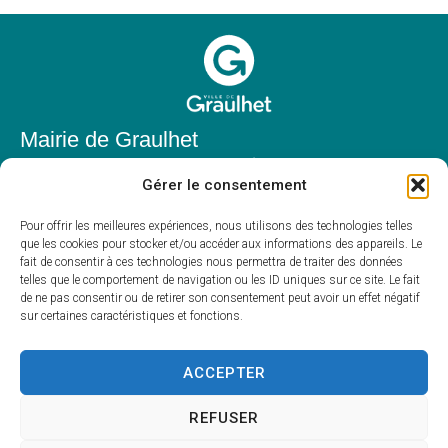
Mairie de Graulhet
Place Elie Théophile,
Gérer le consentement
81300 Graulhet
05 63 42 85 50
Pour offrir les meilleures expériences, nous utilisons des technologies telles
que les cookies pour stocker et/ou accéder aux informations des appareils. Le
mairie@mairie-graulhet.fr
fait de consentir à ces technologies nous permettra de traiter des données
Horaires d'ouverture
telles que le comportement de navigation ou les ID uniques sur ce site. Le fait
de ne pas consentir ou de retirer son consentement peut avoir un effet négatif
Du lundi au vendredi :
sur certaines caractéristiques et fonctions.
8h00 – 12h00 et 13h30 – 17h30
Fermé le samedi et dimanche
ACCEPTER
REFUSER