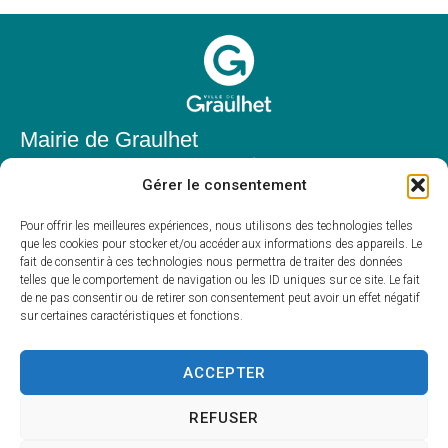
Mairie de Graulhet
Place Elie Théophile,
Gérer le consentement
81300 Graulhet
05 63 42 85 50
Pour offrir les meilleures expériences, nous utilisons des technologies telles
que les cookies pour stocker et/ou accéder aux informations des appareils. Le
mairie@mairie-graulhet.fr
fait de consentir à ces technologies nous permettra de traiter des données
Horaires d'ouverture
telles que le comportement de navigation ou les ID uniques sur ce site. Le fait
de ne pas consentir ou de retirer son consentement peut avoir un effet négatif
Du lundi au vendredi :
sur certaines caractéristiques et fonctions.
8h00 – 12h00 et 13h30 – 17h30
Fermé le samedi et dimanche
ACCEPTER
REFUSER