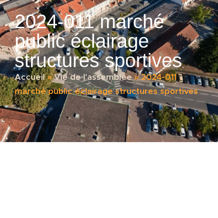
2024-011 marché
public éclairage
structures sportives
Accueil
»
Vie de l'assemblée
»
2024-011
marché public éclairage structures sportives