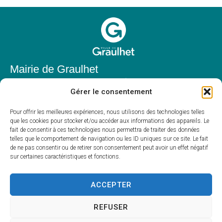
Mairie de Graulhet
Place Elie Théophile,
Gérer le consentement
81300 Graulhet
05 63 42 85 50
Pour offrir les meilleures expériences, nous utilisons des technologies telles
que les cookies pour stocker et/ou accéder aux informations des appareils. Le
mairie@mairie-graulhet.fr
fait de consentir à ces technologies nous permettra de traiter des données
Horaires d'ouverture
telles que le comportement de navigation ou les ID uniques sur ce site. Le fait
de ne pas consentir ou de retirer son consentement peut avoir un effet négatif
Du lundi au vendredi :
sur certaines caractéristiques et fonctions.
8h00 – 12h00 et 13h30 – 17h30
Fermé le samedi et dimanche
ACCEPTER
REFUSER