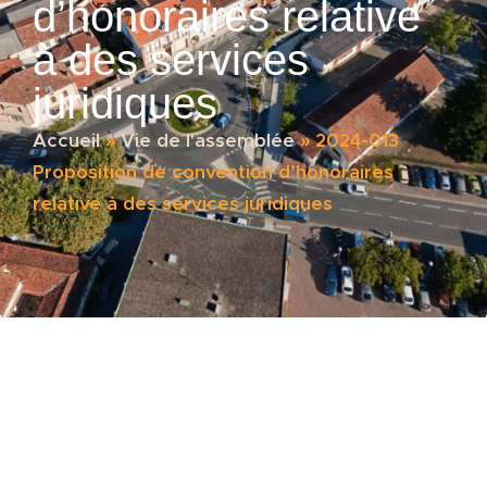
d’honoraires relative
à des services
juridiques
Accueil
»
Vie de l'assemblée
»
2024-013
Proposition de convention d’honoraires
relative à des services juridiques