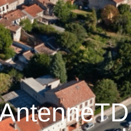
raulhet
Vie municipale
Graulhet au quotidien
 AntenneT