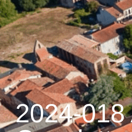
contenu
principal
Accueil
Découvrir G
Graulhet et le cuir
2024-018