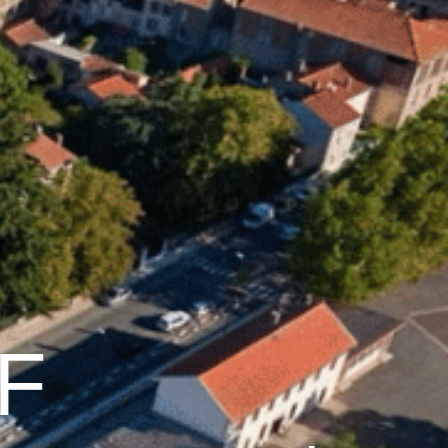
26
°C
Services pratiques
DF