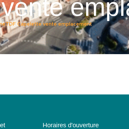
 vente emp
neTDF Capelette vente emplacement
et
Horaires d'ouverture