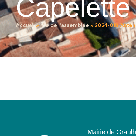
Capelette
Accueil
»
Vie de l'assemblée
»
2024-018 Anten
Mairie de Graulh