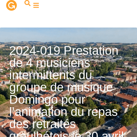
contenu
principal
2024-019 Prestation
de 4 musiciens
intermittents du
groupe de musique
Domingo pour
l’animation du repas
des retraités
graulhétois le 30 avril