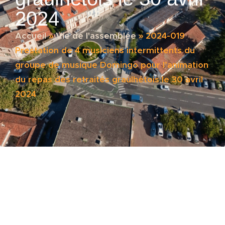
2024
Accueil
»
Vie de l'assemblée
»
2024-019
Prestation de 4 musiciens intermittents du
groupe de musique Domingo pour l’animation
du repas des retraités graulhétois le 30 avril
2024