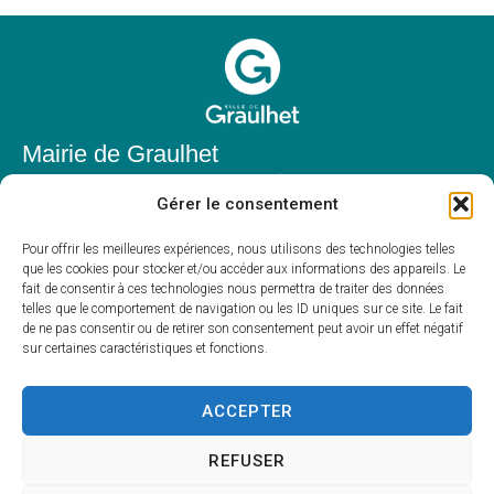
Mairie de Graulhet
Place Elie Théophile,
Gérer le consentement
81300 Graulhet
05 63 42 85 50
Pour offrir les meilleures expériences, nous utilisons des technologies telles
que les cookies pour stocker et/ou accéder aux informations des appareils. Le
mairie@mairie-graulhet.fr
fait de consentir à ces technologies nous permettra de traiter des données
Horaires d'ouverture
telles que le comportement de navigation ou les ID uniques sur ce site. Le fait
de ne pas consentir ou de retirer son consentement peut avoir un effet négatif
Du lundi au vendredi :
sur certaines caractéristiques et fonctions.
8h00 – 12h00 et 13h30 – 17h30
Fermé le samedi et dimanche
ACCEPTER
REFUSER