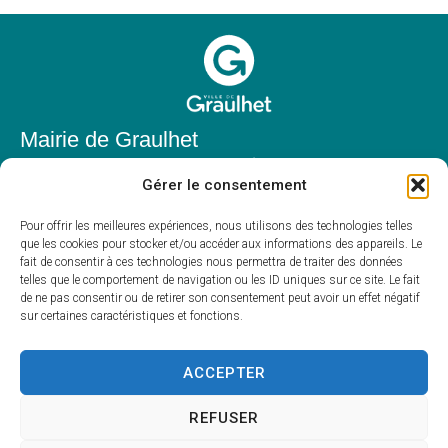
Mairie de Graulhet
Place Elie Théophile,
Gérer le consentement
81300 Graulhet
05 63 42 85 50
Pour offrir les meilleures expériences, nous utilisons des technologies telles
que les cookies pour stocker et/ou accéder aux informations des appareils. Le
mairie@mairie-graulhet.fr
fait de consentir à ces technologies nous permettra de traiter des données
Horaires d'ouverture
telles que le comportement de navigation ou les ID uniques sur ce site. Le fait
de ne pas consentir ou de retirer son consentement peut avoir un effet négatif
Du lundi au vendredi :
sur certaines caractéristiques et fonctions.
8h00 – 12h00 et 13h30 – 17h30
Fermé le samedi et dimanche
ACCEPTER
REFUSER