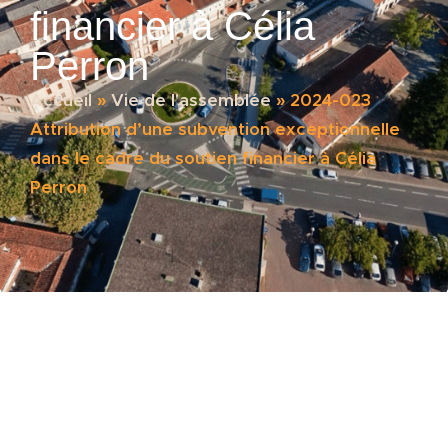
financier à Célia
Perron
Accueil
»
Vie de l'assemblée
»
2024-023
Attribution d’une subvention exceptionnelle
dans le cadre du soutien financier à Célia
Perron