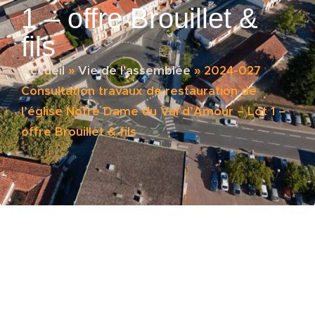
1 – offre Brouillet &
fils
Accueil
»
Vie de l'assemblée
»
2024-027
Consultation travaux de restauration de
l’église Notre Dame du Val d’Amour – Lot 1 –
offre Brouillet & fils