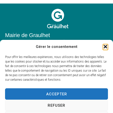
Mairie de Graulhet
Place Elie Théophile,
Gérer le consentement
81300 Graulhet
05 63 42 85 50
Pour offrir les meilleures expériences, nous utilisons des technologies telles
que les cookies pour stocker et/ou accéder aux informations des appareils. Le
mairie@mairie-graulhet.fr
fait de consentir à ces technologies nous permettra de traiter des données
Horaires d'ouverture
telles que le comportement de navigation ou les ID uniques sur ce site. Le fait
de ne pas consentir ou de retirer son consentement peut avoir un effet négatif
Du lundi au vendredi :
sur certaines caractéristiques et fonctions.
8h00 – 12h00 et 13h30 – 17h30
Fermé le samedi et dimanche
ACCEPTER
REFUSER