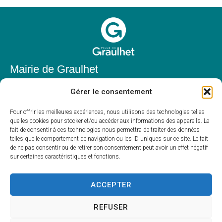
Mairie de Graulhet
Place Elie Théophile,
Gérer le consentement
81300 Graulhet
05 63 42 85 50
Pour offrir les meilleures expériences, nous utilisons des technologies telles
que les cookies pour stocker et/ou accéder aux informations des appareils. Le
mairie@mairie-graulhet.fr
fait de consentir à ces technologies nous permettra de traiter des données
Horaires d'ouverture
telles que le comportement de navigation ou les ID uniques sur ce site. Le fait
de ne pas consentir ou de retirer son consentement peut avoir un effet négatif
Du lundi au vendredi :
sur certaines caractéristiques et fonctions.
8h00 – 12h00 et 13h30 – 17h30
Fermé le samedi et dimanche
ACCEPTER
REFUSER