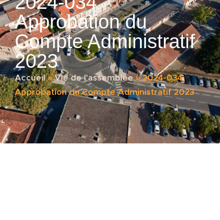
2024-034
Approbation du
Compte Administratif
2023
Accueil
»
Vie de l'assemblée
»
2024-034
Approbation du Compte Administratif 2023