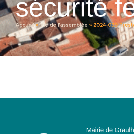
sécurité f
Accueil
»
Vie de l'assemblée
»
2024-039 Presta
Mairie de Graulh