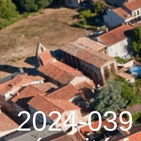
contenu
principal
Accueil
Découvrir G
Graulhet et le cuir
2024-039 