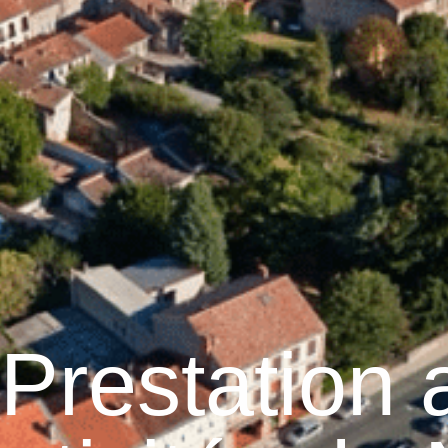
raulhet
Vie municipale
Graulhet au quotidien
Prestation 