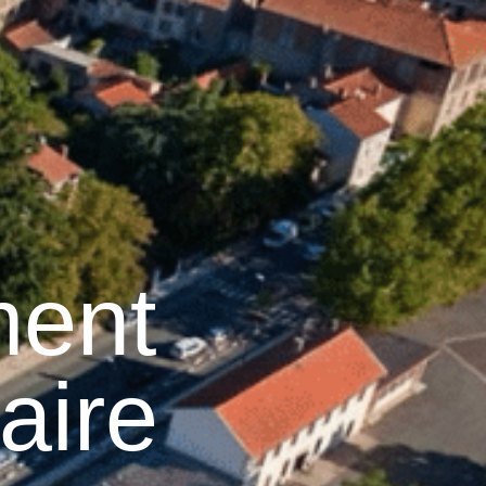
19
°C
n
Services pratiques
ment
aire