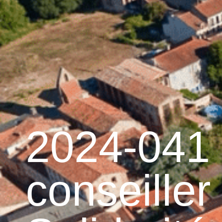
contenu
principal
Accueil
Découvrir 
Graulhet et le cuir
2024-041
conseiller