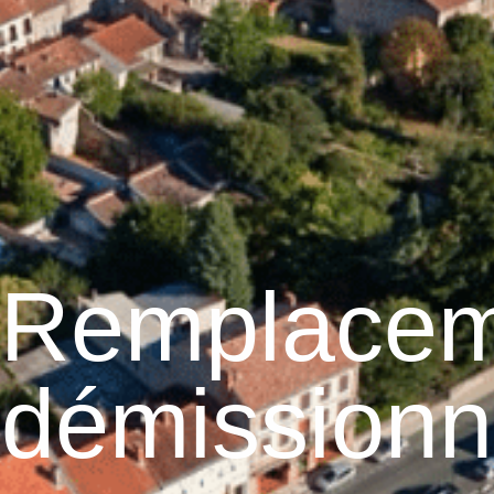
Graulhet
Vie municipale
Graulhet au quotidie
 Remplace
 démissionn