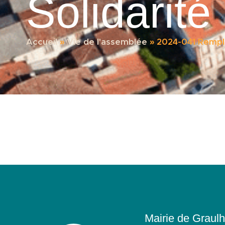
Solidarité
Accueil
»
Vie de l'assemblée
»
2024-041 Rempla
Mairie de Graulh