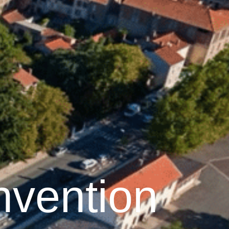
27
°C
Services pratiques
vention