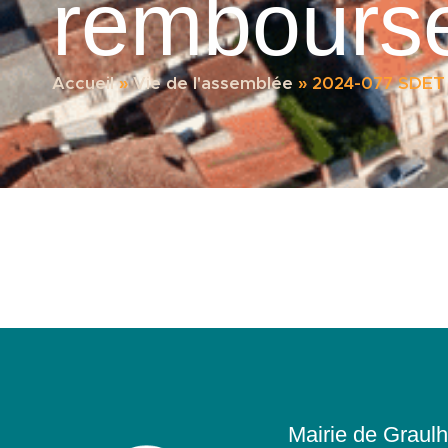
rembourse
Accueil
»
Vie de l'assemblée
»
2024-077 SDET 
Mairie de Graulh