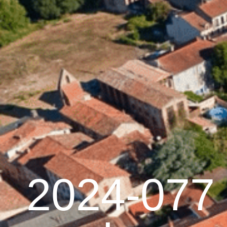
contenu
principal
Accueil
Découvrir G
Graulhet et le cuir
2024-077