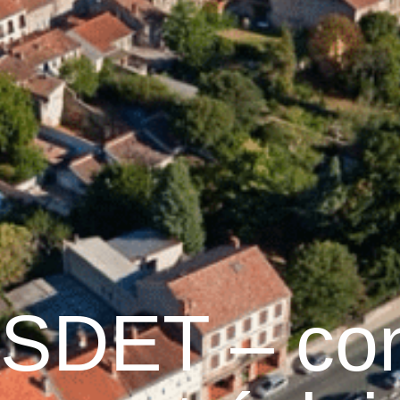
raulhet
Vie municipale
Graulhet au quotidien
 SDET – con