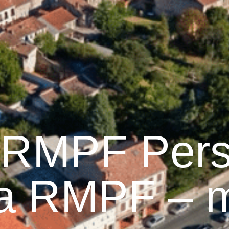
Graulhet
Vie municipale
Graulhet au quotidie
 RMPF Pers
 la RMPF – 