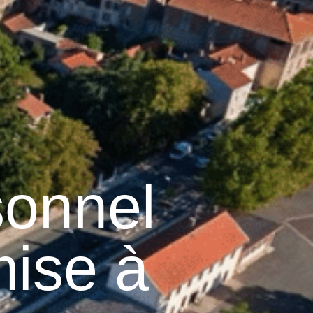
13
°C
n
Services pratiques
onnel
mise à