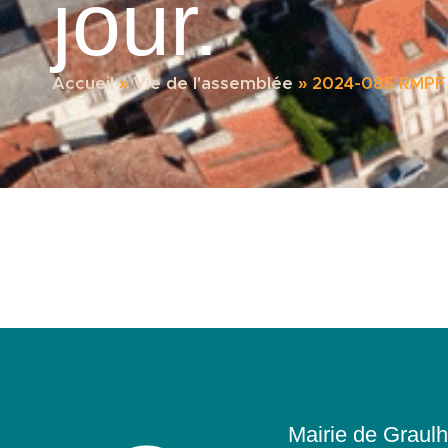
jour.
Accueil
»
Vie de l'assemblée
»
2024-085 RMPF P
Mairie de Graulh