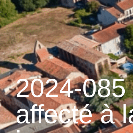
contenu
principal
Accueil
Découvrir 
Graulhet et le cuir
2024-085
affecté à