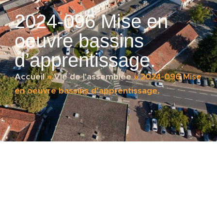
2024-096 Mise en
oeuvre bassins
d’apprentissage.
Accueil
»
Vie de l'assemblée
»
2024-096 Mise
en oeuvre bassins d’apprentissage.