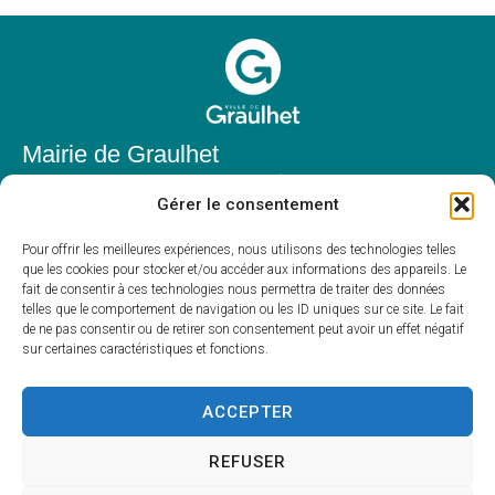
Mairie de Graulhet
Place Elie Théophile,
Gérer le consentement
81300 Graulhet
05 63 42 85 50
Pour offrir les meilleures expériences, nous utilisons des technologies telles
que les cookies pour stocker et/ou accéder aux informations des appareils. Le
mairie@mairie-graulhet.fr
fait de consentir à ces technologies nous permettra de traiter des données
Horaires d'ouverture
telles que le comportement de navigation ou les ID uniques sur ce site. Le fait
de ne pas consentir ou de retirer son consentement peut avoir un effet négatif
Du lundi au vendredi :
sur certaines caractéristiques et fonctions.
8h00 – 12h00 et 13h30 – 17h30
Fermé le samedi et dimanche
ACCEPTER
REFUSER