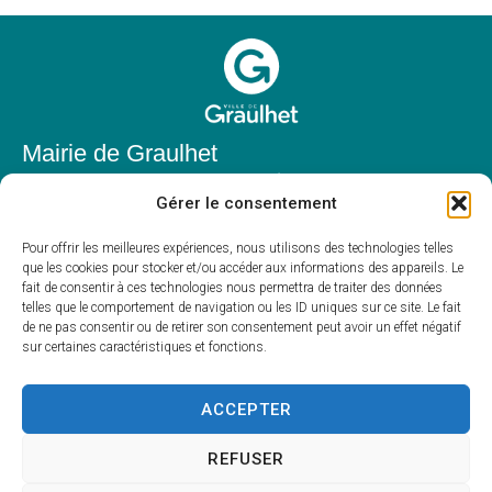
Mairie de Graulhet
Place Elie Théophile,
Gérer le consentement
81300 Graulhet
05 63 42 85 50
Pour offrir les meilleures expériences, nous utilisons des technologies telles
que les cookies pour stocker et/ou accéder aux informations des appareils. Le
mairie@mairie-graulhet.fr
fait de consentir à ces technologies nous permettra de traiter des données
Horaires d'ouverture
telles que le comportement de navigation ou les ID uniques sur ce site. Le fait
de ne pas consentir ou de retirer son consentement peut avoir un effet négatif
Du lundi au vendredi :
sur certaines caractéristiques et fonctions.
8h00 – 12h00 et 13h30 – 17h30
Fermé le samedi et dimanche
ACCEPTER
REFUSER