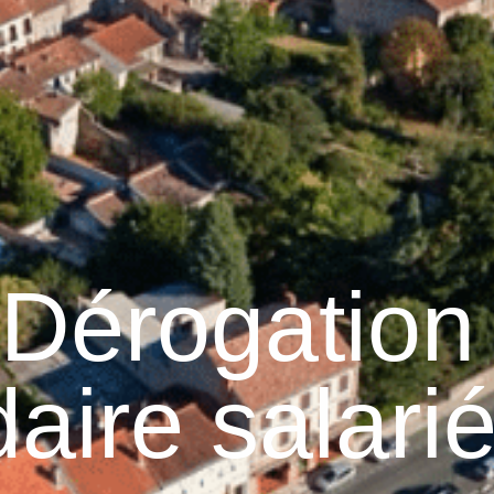
Graulhet
Vie municipale
Graulhet au quotidie
Dérogation
ire salari