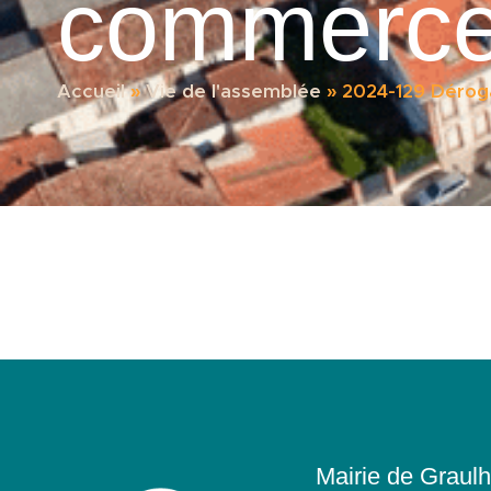
commerce
Accueil
»
Vie de l'assemblée
»
2024-129 Dérog
Mairie de Graulh