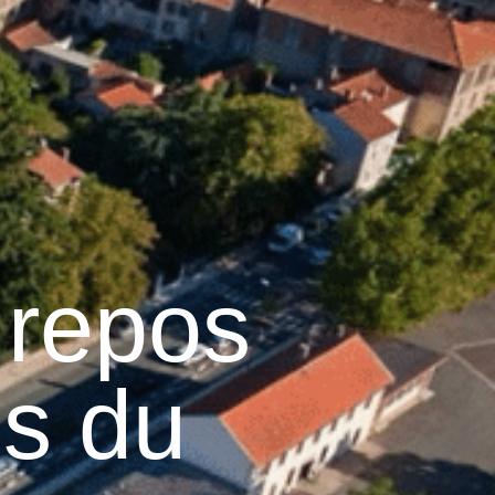
13
°C
n
Services pratiques
 repos
és du