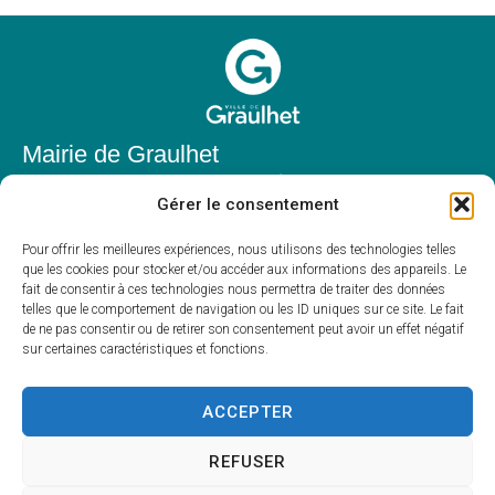
Mairie de Graulhet
Place Elie Théophile,
Gérer le consentement
81300 Graulhet
05 63 42 85 50
Pour offrir les meilleures expériences, nous utilisons des technologies telles
que les cookies pour stocker et/ou accéder aux informations des appareils. Le
mairie@mairie-graulhet.fr
fait de consentir à ces technologies nous permettra de traiter des données
Horaires d'ouverture
telles que le comportement de navigation ou les ID uniques sur ce site. Le fait
de ne pas consentir ou de retirer son consentement peut avoir un effet négatif
Du lundi au vendredi :
sur certaines caractéristiques et fonctions.
8h00 – 12h00 et 13h30 – 17h30
Fermé le samedi et dimanche
ACCEPTER
REFUSER