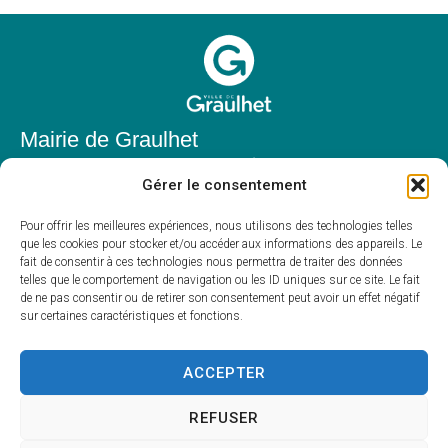
Mairie de Graulhet
Place Elie Théophile,
Gérer le consentement
81300 Graulhet
05 63 42 85 50
Pour offrir les meilleures expériences, nous utilisons des technologies telles
que les cookies pour stocker et/ou accéder aux informations des appareils. Le
mairie@mairie-graulhet.fr
fait de consentir à ces technologies nous permettra de traiter des données
Horaires d'ouverture
telles que le comportement de navigation ou les ID uniques sur ce site. Le fait
de ne pas consentir ou de retirer son consentement peut avoir un effet négatif
Du lundi au vendredi :
sur certaines caractéristiques et fonctions.
8h00 – 12h00 et 13h30 – 17h30
Fermé le samedi et dimanche
ACCEPTER
REFUSER