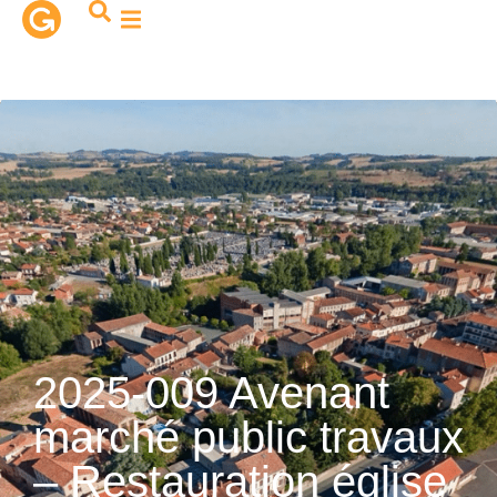
contenu
principal
2025-009 Avenant
marché public travaux
– Restauration église