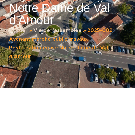
Notre Dame de Val
d’Amour
Accueil
»
Vie de l'assemblée
»
2025-009
Avenant marché public travaux –
Restauration église Notre Dame de Val
d’Amour