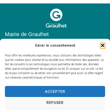
Mairie de Graulhet
Place Elie Théophile,
Gérer le consentement
81300 Graulhet
05 63 42 85 50
Pour offrir les meilleures expériences, nous utilisons des technologies telles
que les cookies pour stocker et/ou accéder aux informations des appareils. Le
mairie@mairie-graulhet.fr
fait de consentir à ces technologies nous permettra de traiter des données
Horaires d'ouverture
telles que le comportement de navigation ou les ID uniques sur ce site. Le fait
de ne pas consentir ou de retirer son consentement peut avoir un effet négatif
Du lundi au vendredi :
sur certaines caractéristiques et fonctions.
8h00 – 12h00 et 13h30 – 17h30
Fermé le samedi et dimanche
ACCEPTER
REFUSER