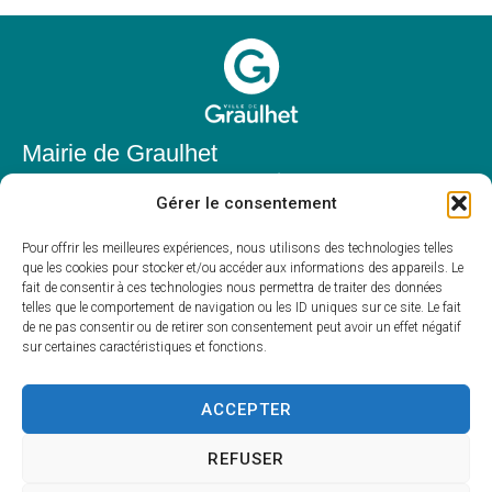
Mairie de Graulhet
Place Elie Théophile,
Gérer le consentement
81300 Graulhet
05 63 42 85 50
Pour offrir les meilleures expériences, nous utilisons des technologies telles
que les cookies pour stocker et/ou accéder aux informations des appareils. Le
mairie@mairie-graulhet.fr
fait de consentir à ces technologies nous permettra de traiter des données
Horaires d'ouverture
telles que le comportement de navigation ou les ID uniques sur ce site. Le fait
de ne pas consentir ou de retirer son consentement peut avoir un effet négatif
Du lundi au vendredi :
sur certaines caractéristiques et fonctions.
8h00 – 12h00 et 13h30 – 17h30
Fermé le samedi et dimanche
ACCEPTER
REFUSER