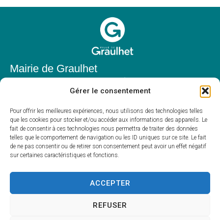
Mairie de Graulhet
Place Elie Théophile,
Gérer le consentement
81300 Graulhet
05 63 42 85 50
Pour offrir les meilleures expériences, nous utilisons des technologies telles
que les cookies pour stocker et/ou accéder aux informations des appareils. Le
mairie@mairie-graulhet.fr
fait de consentir à ces technologies nous permettra de traiter des données
Horaires d'ouverture
telles que le comportement de navigation ou les ID uniques sur ce site. Le fait
de ne pas consentir ou de retirer son consentement peut avoir un effet négatif
Du lundi au vendredi :
sur certaines caractéristiques et fonctions.
8h00 – 12h00 et 13h30 – 17h30
Fermé le samedi et dimanche
ACCEPTER
REFUSER