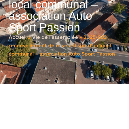
local communal –
association Auto
Sport Passion
Accueil
»
Vie de l'assemblée
»
2025-033
renouvellement de mise à dispo d’un local
communal – association Auto Sport Passion