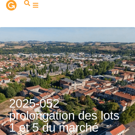
contenu
principal
2025-052
prolongation des lots
1 et 5 du marché