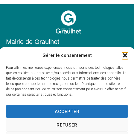
Mairie de Graulhet
Place Elie Théophile,
Gérer le consentement
81300 Graulhet
05 63 42 85 50
Pour offrir les meilleures expériences, nous utilisons des technologies telles
que les cookies pour stocker et/ou accéder aux informations des appareils. Le
mairie@mairie-graulhet.fr
fait de consentir à ces technologies nous permettra de traiter des données
Horaires d'ouverture
telles que le comportement de navigation ou les ID uniques sur ce site. Le fait
de ne pas consentir ou de retirer son consentement peut avoir un effet négatif
Du lundi au vendredi :
sur certaines caractéristiques et fonctions.
8h00 – 12h00 et 13h30 – 17h30
Fermé le samedi et dimanche
ACCEPTER
REFUSER