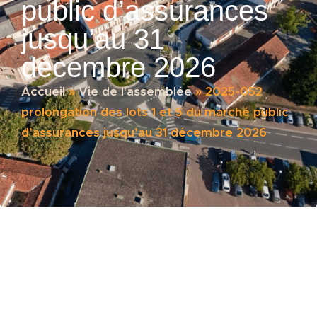
public d’assurances
jusqu’au 31
décembre 2026
Accueil
»
Vie de l'assemblée
»
2025-052
prolongation des lots 1 et 5 du marché public
d’assurances jusqu’au 31 décembre 2026