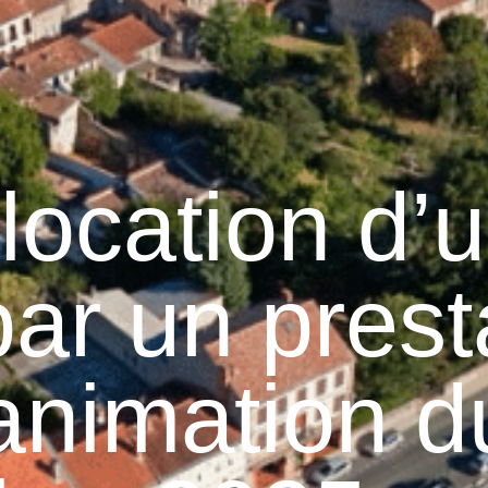
Graulhet
Vie municipale
Graulhet au quotidie
location d’
par un prest
animation d