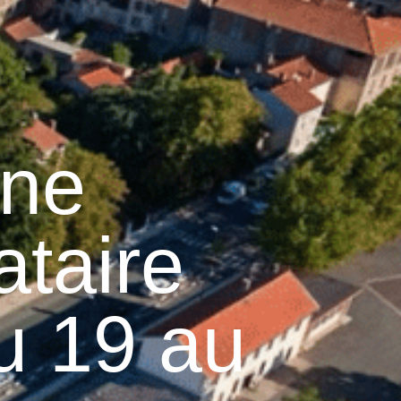
15
°C
n
Services pratiques
une
ataire
u 19 au