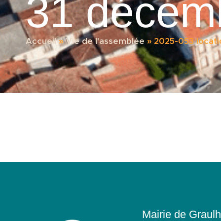
31 décem
Accueil
»
Vie de l'assemblée
»
2025-053 locati
Mairie de Graulh