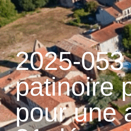
contenu
principal
Accueil
Découvrir 
Graulhet et le cuir
2025-053 
patinoire 
pour une 