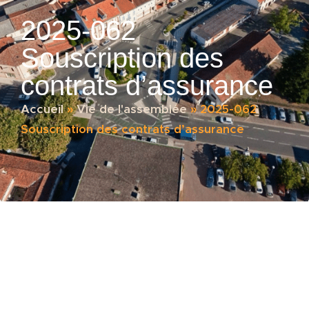
2025-062
Souscription des
contrats d’assurance
Accueil
»
Vie de l'assemblée
»
2025-062
Souscription des contrats d’assurance