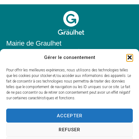
Mairie de Graulhet
Place Elie Théophile,
Gérer le consentement
81300 Graulhet
05 63 42 85 50
Pour offrir les meilleures expériences, nous utilisons des technologies telles
que les cookies pour stocker et/ou accéder aux informations des appareils. Le
mairie@mairie-graulhet.fr
fait de consentir à ces technologies nous permettra de traiter des données
Horaires d'ouverture
telles que le comportement de navigation ou les ID uniques sur ce site. Le fait
de ne pas consentir ou de retirer son consentement peut avoir un effet négatif
Du lundi au vendredi :
sur certaines caractéristiques et fonctions.
8h00 – 12h00 et 13h30 – 17h30
Fermé le samedi et dimanche
ACCEPTER
REFUSER