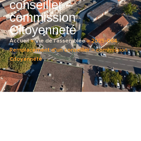
conseiller –
commission
Citoyenneté
Accueil
»
Vie de l'assemblée
»
2025-064
Remplacement d’un conseiller – commission
Citoyenneté