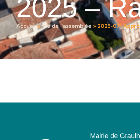
2025 – Ra
Accueil
»
Vie de l'assemblée
»
2025-071 Approba
Mairie de Graulh