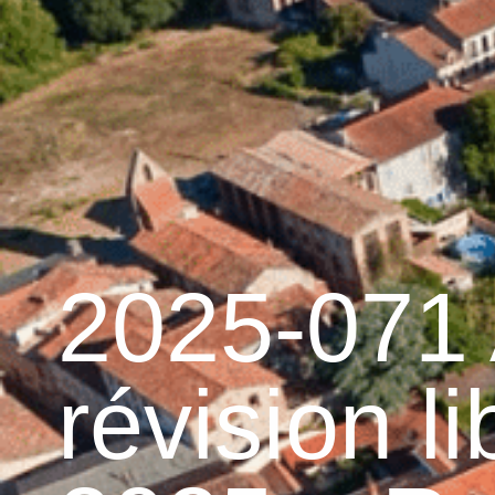
contenu
principal
Accueil
Découvrir 
Graulhet et le cuir
2025-071 
révision li