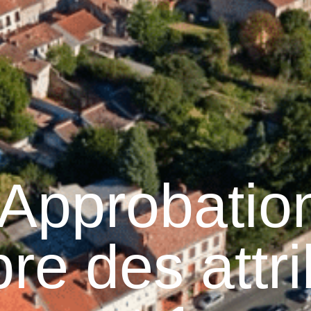
Graulhet
Vie municipale
Graulhet au quotidie
Approbation
bre des attr