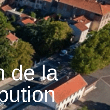
13
°C
n
Services pratiques
 de la
ibution