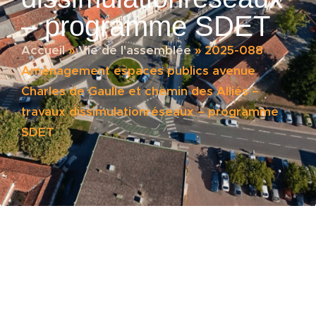
– programme SDET
Accueil
»
Vie de l'assemblée
»
2025-088
Aménagement espaces publics avenue
Charles de Gaulle et chemin des Alliés –
travaux dissimulationréseaux – programme
SDET