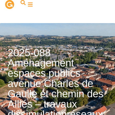
contenu
principal
2025-088
Aménagement
espaces publics
avenue Charles de
Gaulle et chemin des
Alliés – travaux
dissimulationréseaux