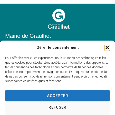
Mairie de Graulhet
Place Elie Théophile,
Gérer le consentement
81300 Graulhet
05 63 42 85 50
Pour offrir les meilleures expériences, nous utilisons des technologies telles
que les cookies pour stocker et/ou accéder aux informations des appareils. Le
mairie@mairie-graulhet.fr
fait de consentir à ces technologies nous permettra de traiter des données
Horaires d'ouverture
telles que le comportement de navigation ou les ID uniques sur ce site. Le fait
de ne pas consentir ou de retirer son consentement peut avoir un effet négatif
Du lundi au vendredi :
sur certaines caractéristiques et fonctions.
8h00 – 12h00 et 13h30 – 17h30
Fermé le samedi et dimanche
ACCEPTER
REFUSER