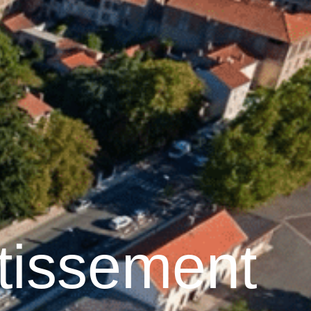
13
°C
n
Services pratiques
tissement