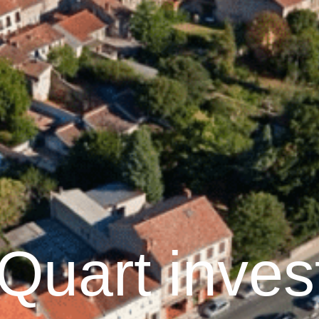
Graulhet
Vie municipale
Graulhet au quotidie
Quart inves