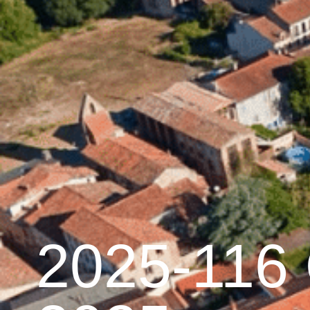
contenu
principal
Accueil
Découvrir 
Graulhet et le cuir
2025-116 