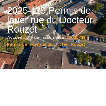
2025-119 Permis de
louer rue du Docteur
Rouzet
Accueil
»
Vie de l'assemblée
»
2025-119
Permis de louer rue du Docteur Rouzet