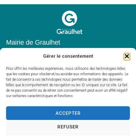
Mairie de Graulhet
Place Elie Théophile,
Gérer le consentement
81300 Graulhet
05 63 42 85 50
Pour offrir les meilleures expériences, nous utilisons des technologies telles
que les cookies pour stocker et/ou accéder aux informations des appareils. Le
mairie@mairie-graulhet.fr
fait de consentir à ces technologies nous permettra de traiter des données
Horaires d'ouverture
telles que le comportement de navigation ou les ID uniques sur ce site. Le fait
de ne pas consentir ou de retirer son consentement peut avoir un effet négatif
Du lundi au vendredi :
sur certaines caractéristiques et fonctions.
8h00 – 12h00 et 13h30 – 17h30
Fermé le samedi et dimanche
ACCEPTER
REFUSER