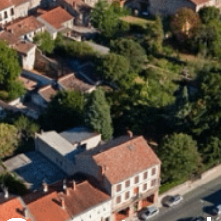
raulhet
Vie municipale
Graulhet au quotidien