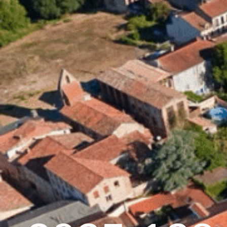
contenu
principal
Accueil
Découvrir G
Graulhet et le cuir