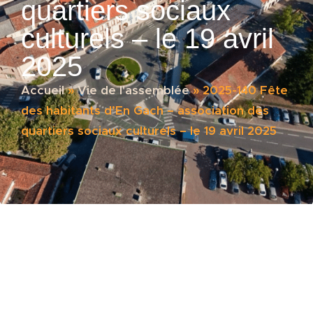
quartiers sociaux
culturels – le 19 avril
2025
Accueil
»
Vie de l'assemblée
»
2025-140 Fête
des habitants d’En Gach – association des
quartiers sociaux culturels – le 19 avril 2025