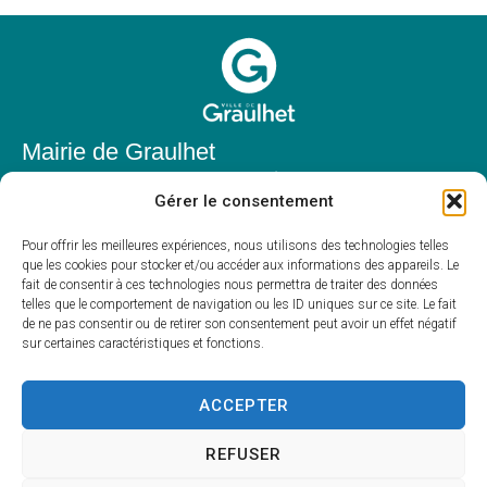
Mairie de Graulhet
Place Elie Théophile,
Gérer le consentement
81300 Graulhet
05 63 42 85 50
Pour offrir les meilleures expériences, nous utilisons des technologies telles
que les cookies pour stocker et/ou accéder aux informations des appareils. Le
mairie@mairie-graulhet.fr
fait de consentir à ces technologies nous permettra de traiter des données
Horaires d'ouverture
telles que le comportement de navigation ou les ID uniques sur ce site. Le fait
de ne pas consentir ou de retirer son consentement peut avoir un effet négatif
Du lundi au vendredi :
sur certaines caractéristiques et fonctions.
8h00 – 12h00 et 13h30 – 17h30
Fermé le samedi et dimanche
ACCEPTER
REFUSER