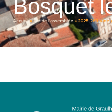
Bosquet l
Accueil
»
Vie de l'assemblée
»
2025-269 Vide-g
Mairie de Graulh