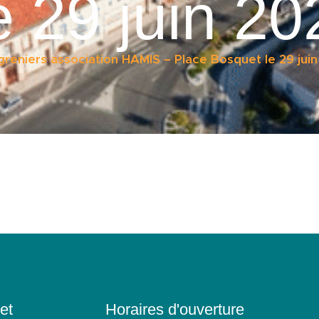
e 29 juin 20
reniers association HAMIS – Place Bosquet le 29 jui
et
Horaires d'ouverture