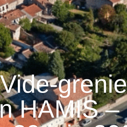
raulhet
Vie municipale
Graulhet au quotidien
Vide-grenie
on HAMIS –