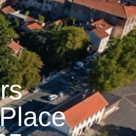
28
°C
Services pratiques
rs
 Place