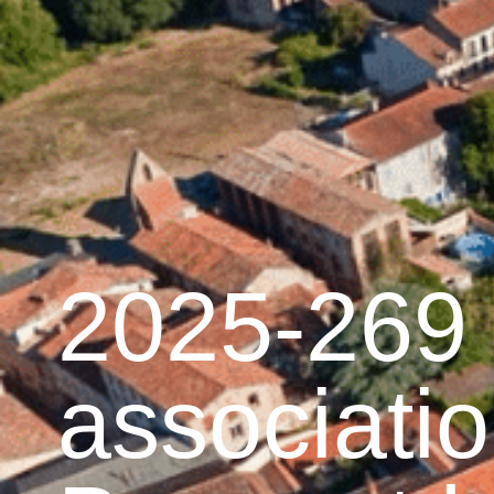
contenu
principal
Accueil
Découvrir G
Graulhet et le cuir
2025-269 
associati