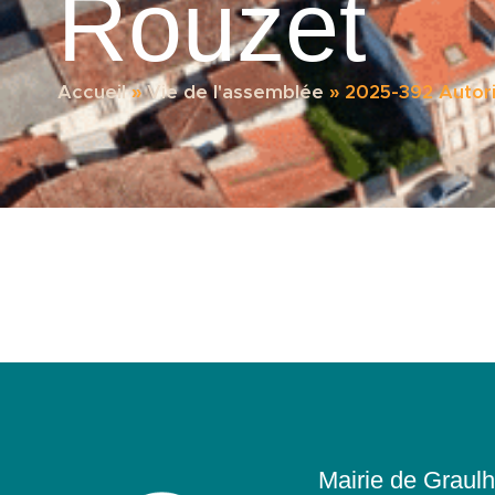
Rouzet
Accueil
»
Vie de l'assemblée
»
2025-392 Autori
Mairie de Graulh