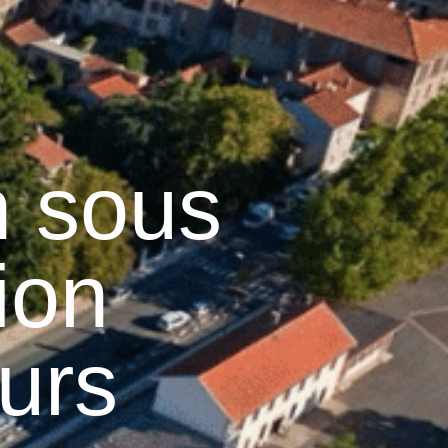
15
°C
n
Services pratiques
n sous
ion
urs