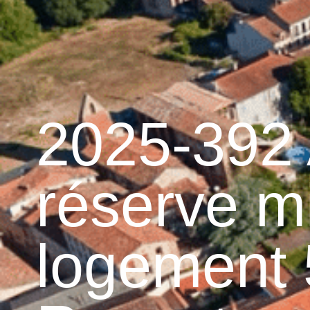
contenu
principal
Accueil
Découvrir 
Graulhet et le cuir
2025-392 
réserve m
logement 