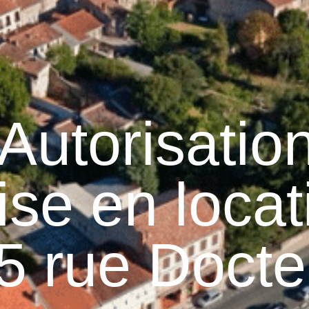
Graulhet
Vie municipale
Graulhet au quotidie
Autorisatio
ise en locat
5 rue Docte