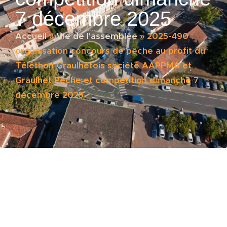
7 décembre 2025
Accueil
»
Vie de l'assemblée
»
2025-490
organisation concours de pêche au profit du
Téléthon Graulhétois société AAPPMA et
Graulhet Pêche et compétition dimanche 7
décembre 2025