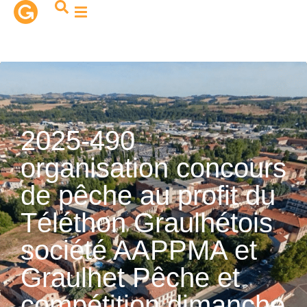
contenu
principal
2025-490
organisation concours
de pêche au profit du
Téléthon Graulhétois
société AAPPMA et
Graulhet Pêche et
compétition dimanche