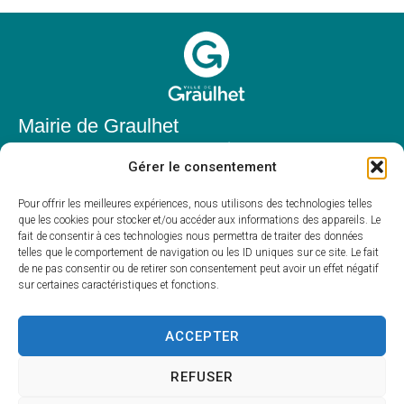
Mairie de Graulhet
Place Elie Théophile,
Gérer le consentement
81300 Graulhet
05 63 42 85 50
Pour offrir les meilleures expériences, nous utilisons des technologies telles
que les cookies pour stocker et/ou accéder aux informations des appareils. Le
mairie@mairie-graulhet.fr
fait de consentir à ces technologies nous permettra de traiter des données
Horaires d'ouverture
telles que le comportement de navigation ou les ID uniques sur ce site. Le fait
de ne pas consentir ou de retirer son consentement peut avoir un effet négatif
Du lundi au vendredi :
sur certaines caractéristiques et fonctions.
8h00 – 12h00 et 13h30 – 17h30
Fermé le samedi et dimanche
ACCEPTER
REFUSER