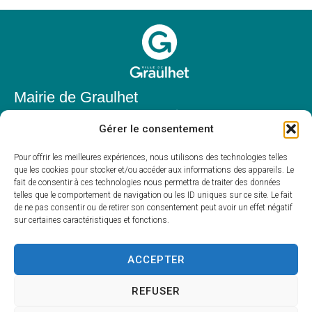
Mairie de Graulhet
Place Elie Théophile,
Gérer le consentement
81300 Graulhet
05 63 42 85 50
Pour offrir les meilleures expériences, nous utilisons des technologies telles
que les cookies pour stocker et/ou accéder aux informations des appareils. Le
mairie@mairie-graulhet.fr
fait de consentir à ces technologies nous permettra de traiter des données
Horaires d'ouverture
telles que le comportement de navigation ou les ID uniques sur ce site. Le fait
de ne pas consentir ou de retirer son consentement peut avoir un effet négatif
Du lundi au vendredi :
sur certaines caractéristiques et fonctions.
8h00 – 12h00 et 13h30 – 17h30
Fermé le samedi et dimanche
ACCEPTER
REFUSER