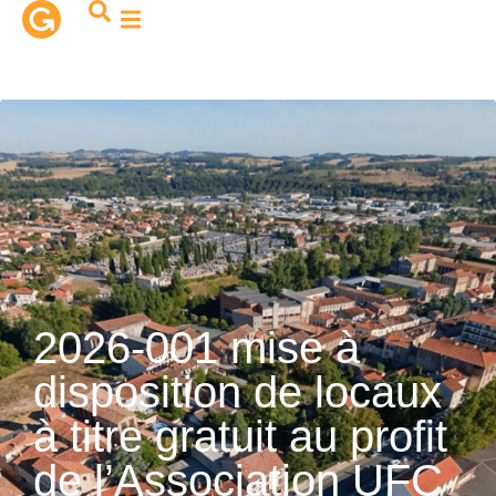
contenu
principal
2026-001 mise à
disposition de locaux
à titre gratuit au profit
de l’Association UFC