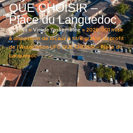
QUE CHOISIR –
Place du Languedoc
Accueil
»
Vie de l'assemblée
»
2026-001 mise
à disposition de locaux à titre gratuit au profit
de l’Association UFC QUE CHOISIR – Place du
Languedoc