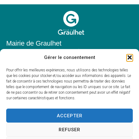
Mairie de Graulhet
Place Elie Théophile,
Gérer le consentement
81300 Graulhet
05 63 42 85 50
Pour offrir les meilleures expériences, nous utilisons des technologies telles
que les cookies pour stocker et/ou accéder aux informations des appareils. Le
mairie@mairie-graulhet.fr
fait de consentir à ces technologies nous permettra de traiter des données
Horaires d'ouverture
telles que le comportement de navigation ou les ID uniques sur ce site. Le fait
de ne pas consentir ou de retirer son consentement peut avoir un effet négatif
Du lundi au vendredi :
sur certaines caractéristiques et fonctions.
8h00 – 12h00 et 13h30 – 17h30
Fermé le samedi et dimanche
ACCEPTER
REFUSER