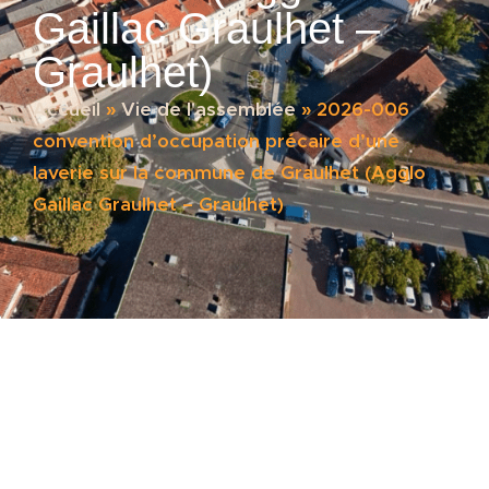
Gaillac Graulhet –
Graulhet)
Accueil
»
Vie de l'assemblée
»
2026-006
convention d’occupation précaire d’une
laverie sur la commune de Graulhet (Agglo
Gaillac Graulhet – Graulhet)