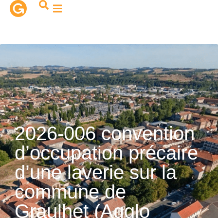
contenu
principal
2026-006 convention
d’occupation précaire
d’une laverie sur la
commune de
Graulhet (Agglo