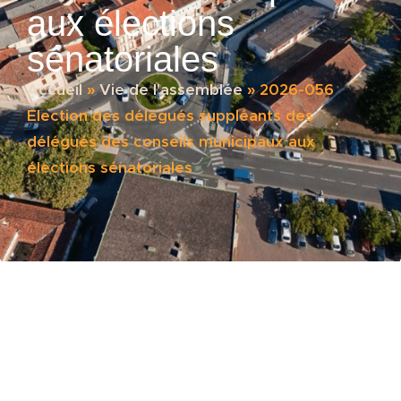
aux élections
sénatoriales
Accueil
»
Vie de l'assemblée
»
2026-056
Election des délégués suppléants des
délégués des conseils municipaux aux
élections sénatoriales