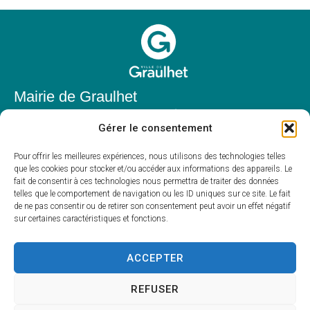
Mairie de Graulhet
Place Elie Théophile,
Gérer le consentement
81300 Graulhet
05 63 42 85 50
Pour offrir les meilleures expériences, nous utilisons des technologies telles
que les cookies pour stocker et/ou accéder aux informations des appareils. Le
mairie@mairie-graulhet.fr
fait de consentir à ces technologies nous permettra de traiter des données
Horaires d'ouverture
telles que le comportement de navigation ou les ID uniques sur ce site. Le fait
de ne pas consentir ou de retirer son consentement peut avoir un effet négatif
Du lundi au vendredi :
sur certaines caractéristiques et fonctions.
8h00 – 12h00 et 13h30 – 17h30
Fermé le samedi et dimanche
ACCEPTER
REFUSER