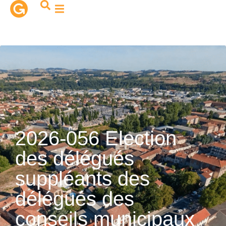
contenu
principal
2026-056 Election
des délégués
suppléants des
délégués des
conseils municipaux