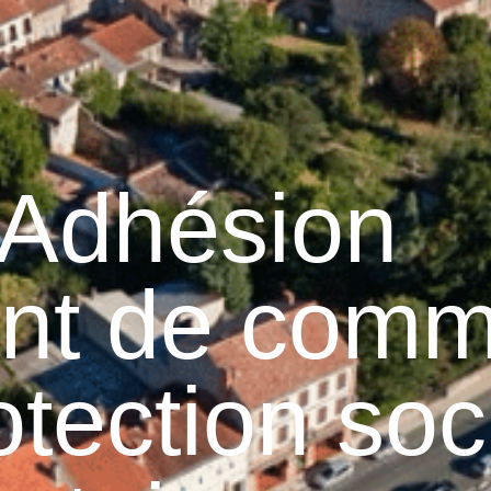
Graulhet
Vie municipale
Graulhet au quotidie
 Adhésion
nt de com
otection soc