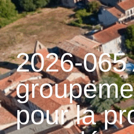
contenu
principal
Accueil
Découvrir 
Graulhet et le cuir
2026-065
groupeme
pour la pr