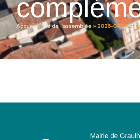
compléme
Accueil
»
Vie de l'assemblée
»
2026-065 Adhés
Mairie de Graulh