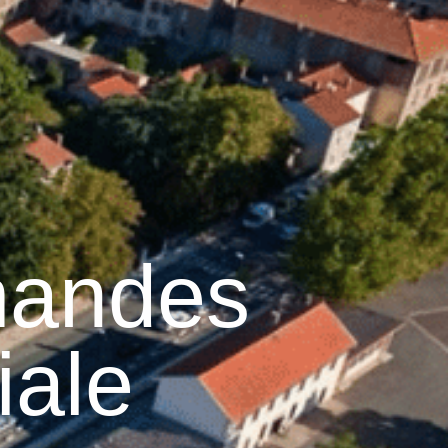
23
°C
n
Services pratiques
mandes
iale