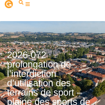
contenu
principal
2026-072
prolongation de
l’interdiction
d’utilisation des
terrains de sport –
plaine des sports de