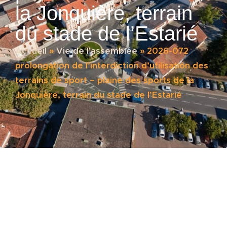
la Jonquière, terrain
du stade de l’Estarié
Accueil
»
Vie de l'assemblée
»
2026-072
prolongation de l’interdiction d’utilisation des
terrains de sport – plaine des sports de la
Jonquière, terrain du stade de l’Estarié