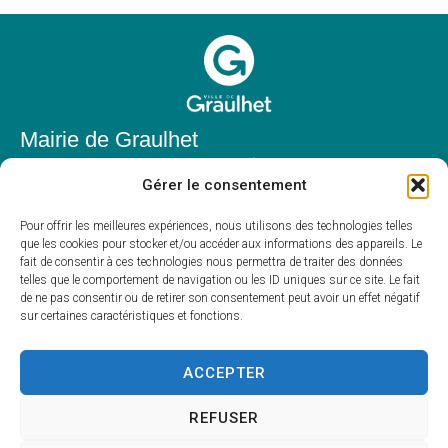
Mairie de Graulhet
Place Elie Théophile,
Gérer le consentement
81300 Graulhet
05 63 42 85 50
Pour offrir les meilleures expériences, nous utilisons des technologies telles
que les cookies pour stocker et/ou accéder aux informations des appareils. Le
mairie@mairie-graulhet.fr
fait de consentir à ces technologies nous permettra de traiter des données
Horaires d'ouverture
telles que le comportement de navigation ou les ID uniques sur ce site. Le fait
de ne pas consentir ou de retirer son consentement peut avoir un effet négatif
Du lundi au vendredi :
sur certaines caractéristiques et fonctions.
8h00 – 12h00 et 13h30 – 17h30
Fermé le samedi et dimanche
ACCEPTER
REFUSER