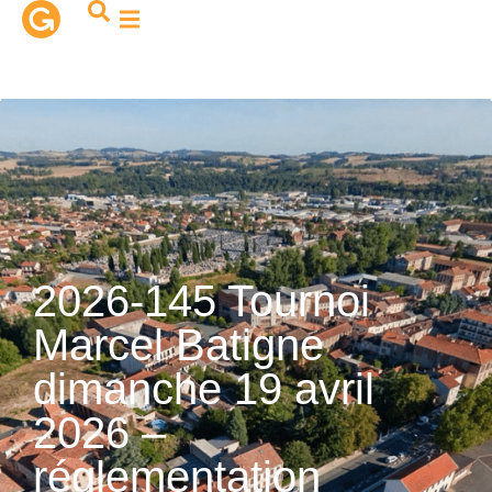
contenu
principal
2026-145 Tournoi
Marcel Batigne
dimanche 19 avril
2026 –
réglementation