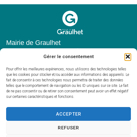
Mairie de Graulhet
Place Elie Théophile,
Gérer le consentement
81300 Graulhet
05 63 42 85 50
Pour offrir les meilleures expériences, nous utilisons des technologies telles
que les cookies pour stocker et/ou accéder aux informations des appareils. Le
mairie@mairie-graulhet.fr
fait de consentir à ces technologies nous permettra de traiter des données
Horaires d'ouverture
telles que le comportement de navigation ou les ID uniques sur ce site. Le fait
de ne pas consentir ou de retirer son consentement peut avoir un effet négatif
Du lundi au vendredi :
sur certaines caractéristiques et fonctions.
8h00 – 12h00 et 13h30 – 17h30
Fermé le samedi et dimanche
ACCEPTER
REFUSER