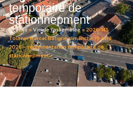
temporaire de
stationnepment
Accueil
»
Vie de l'assemblée
»
2026-145
Tournoi Marcel Batigne dimanche 19 avril
2026 – réglementation temporaire de
stationnepment