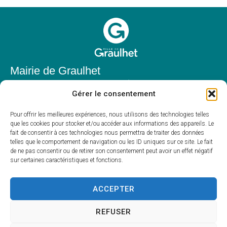
Mairie de Graulhet
Place Elie Théophile,
Gérer le consentement
81300 Graulhet
05 63 42 85 50
Pour offrir les meilleures expériences, nous utilisons des technologies telles
que les cookies pour stocker et/ou accéder aux informations des appareils. Le
mairie@mairie-graulhet.fr
fait de consentir à ces technologies nous permettra de traiter des données
Horaires d'ouverture
telles que le comportement de navigation ou les ID uniques sur ce site. Le fait
de ne pas consentir ou de retirer son consentement peut avoir un effet négatif
Du lundi au vendredi :
sur certaines caractéristiques et fonctions.
8h00 – 12h00 et 13h30 – 17h30
Fermé le samedi et dimanche
ACCEPTER
REFUSER