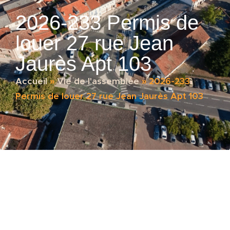
2026-233 Permis de
louer 27 rue Jean
Jaurès Apt 103
Accueil
»
Vie de l'assemblée
»
2026-233
Permis de louer 27 rue Jean Jaurès Apt 103