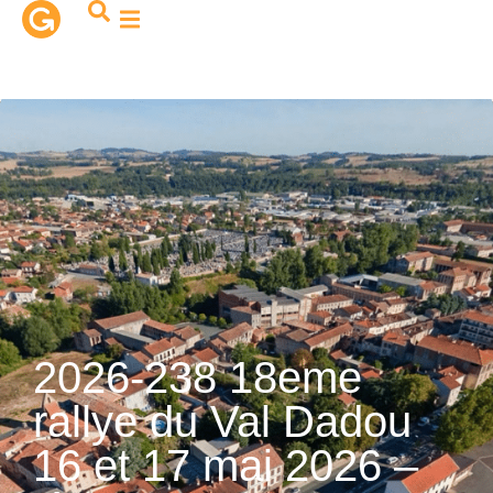
contenu
principal
2026-238 18eme
rallye du Val Dadou
16 et 17 mai 2026 –