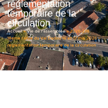
règlementation
temporaire de la
circulation
Accueil
»
Vie de l'assemblée
»
2026-238
18eme rallye du Val Dadou 16 et 17 mai 2026 –
règlementation temporaire de la circulation