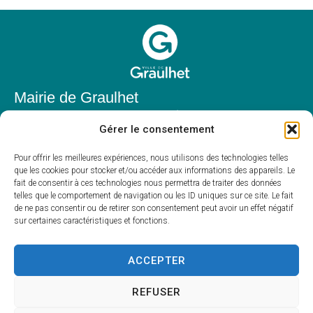
Mairie de Graulhet
Place Elie Théophile,
Gérer le consentement
81300 Graulhet
05 63 42 85 50
Pour offrir les meilleures expériences, nous utilisons des technologies telles
que les cookies pour stocker et/ou accéder aux informations des appareils. Le
mairie@mairie-graulhet.fr
fait de consentir à ces technologies nous permettra de traiter des données
Horaires d'ouverture
telles que le comportement de navigation ou les ID uniques sur ce site. Le fait
de ne pas consentir ou de retirer son consentement peut avoir un effet négatif
Du lundi au vendredi :
sur certaines caractéristiques et fonctions.
8h00 – 12h00 et 13h30 – 17h30
Fermé le samedi et dimanche
ACCEPTER
REFUSER