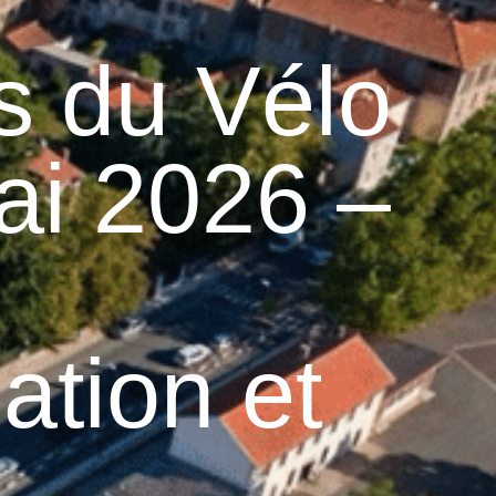
13
°C
n
Services pratiques
s du Vélo
ai 2026 –
ation et