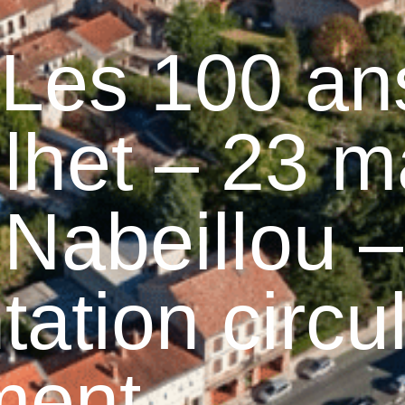
Graulhet
Vie municipale
Graulhet au quotidie
Les 100 an
lhet – 23 m
Nabeillou –
tion circul
ment.