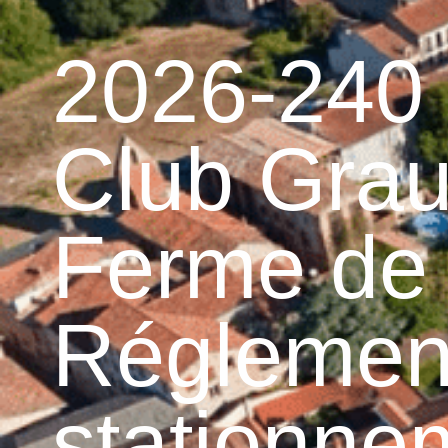
contenu
principal
Accueil
Découvrir 
Graulhet et le cuir
2026-240 
Club Grau
Ferme de 
Réglementa
stationne