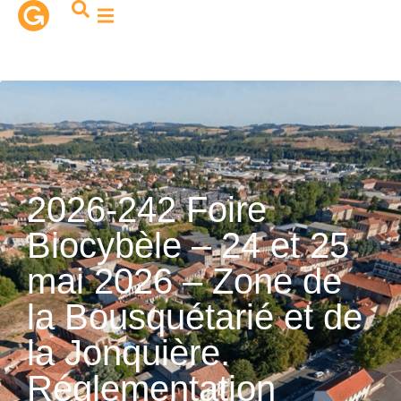
contenu
principal
2026-242 Foire
Biocybèle – 24 et 25
mai 2026 – Zone de
la Bousquétarié et de
la Jonquière.
Réglementation