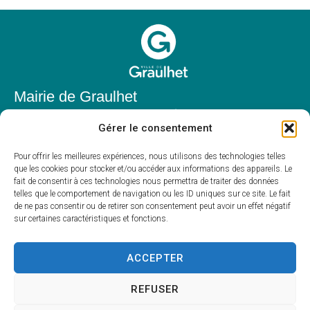
Mairie de Graulhet
Place Elie Théophile,
Gérer le consentement
81300 Graulhet
05 63 42 85 50
Pour offrir les meilleures expériences, nous utilisons des technologies telles
que les cookies pour stocker et/ou accéder aux informations des appareils. Le
mairie@mairie-graulhet.fr
fait de consentir à ces technologies nous permettra de traiter des données
Horaires d'ouverture
telles que le comportement de navigation ou les ID uniques sur ce site. Le fait
de ne pas consentir ou de retirer son consentement peut avoir un effet négatif
Du lundi au vendredi :
sur certaines caractéristiques et fonctions.
8h00 – 12h00 et 13h30 – 17h30
Fermé le samedi et dimanche
ACCEPTER
REFUSER