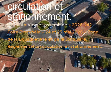
circulation et
stationnement.
Accueil
»
Vie de l'assemblée
»
2026-242
Foire Biocybèle – 24 et 25 mai 2026 – Zone
de la Bousquétarié et de la Jonquière.
Réglementation circulation et stationnement.