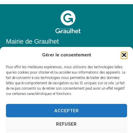
Mairie de Graulhet
Place Elie Théophile,
Gérer le consentement
81300 Graulhet
05 63 42 85 50
Pour offrir les meilleures expériences, nous utilisons des technologies telles
que les cookies pour stocker et/ou accéder aux informations des appareils. Le
mairie@mairie-graulhet.fr
fait de consentir à ces technologies nous permettra de traiter des données
Horaires d'ouverture
telles que le comportement de navigation ou les ID uniques sur ce site. Le fait
de ne pas consentir ou de retirer son consentement peut avoir un effet négatif
Du lundi au vendredi :
sur certaines caractéristiques et fonctions.
8h00 – 12h00 et 13h30 – 17h30
Fermé le samedi et dimanche
ACCEPTER
REFUSER