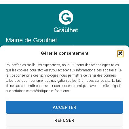
Mairie de Graulhet
Place Elie Théophile,
Gérer le consentement
81300 Graulhet
05 63 42 85 50
Pour offrir les meilleures expériences, nous utilisons des technologies telles
que les cookies pour stocker et/ou accéder aux informations des appareils. Le
mairie@mairie-graulhet.fr
fait de consentir à ces technologies nous permettra de traiter des données
Horaires d'ouverture
telles que le comportement de navigation ou les ID uniques sur ce site. Le fait
de ne pas consentir ou de retirer son consentement peut avoir un effet négatif
Du lundi au vendredi :
sur certaines caractéristiques et fonctions.
8h00 – 12h00 et 13h30 – 17h30
Fermé le samedi et dimanche
ACCEPTER
REFUSER