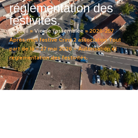
réglementation des
festivités.
Accueil
»
Vie de l'assemblée
»
2026-257
Après-midi festive Crins 2 association Tout
part de là – 27 mai 2026 – Autorisation et
réglementation des festivités.