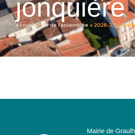
jonquière
Accueil
»
Vie de l'assemblée
»
2026-270 Festiva
Mairie de Graulh