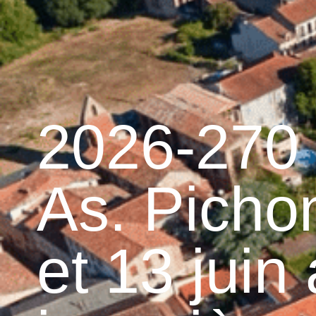
contenu
principal
Accueil
Découvrir 
Graulhet et le cuir
2026-270 
As. Picho
et 13 juin