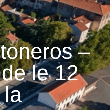
31
°C
n
Services pratiques
rtoneros –
de le 12
 la