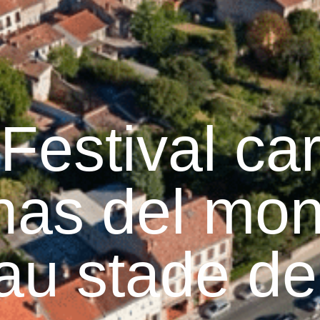
Graulhet
Vie municipale
Graulhet au quotidie
Festival ca
nas del mon
 au stade de