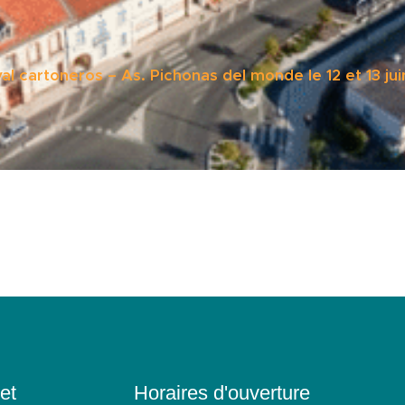
l cartoneros – As. Pichonas del monde le 12 et 13 jui
et
Horaires d'ouverture