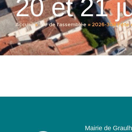
20 et 21 j
Accueil
»
Vie de l'assemblée
»
2026-304 Fête d
Mairie de Graulh