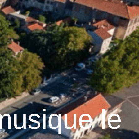
18
°C
n
Services pratiques
musique le