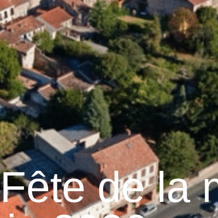
Graulhet
Vie municipale
Graulhet au quotidie
Fête de la 