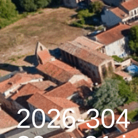
contenu
principal
Accueil
Découvrir 
Graulhet et le cuir
2026-304 