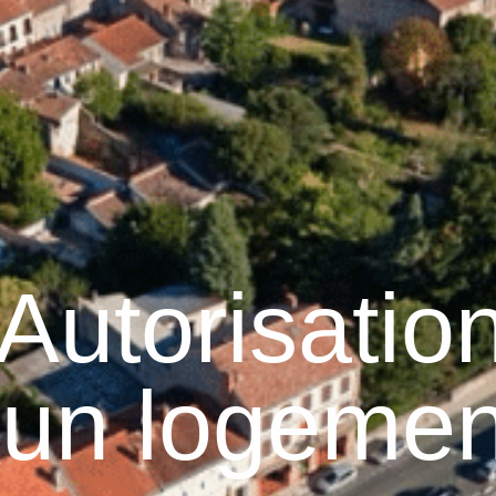
Graulhet
Vie municipale
Graulhet au quotidie
Autorisatio
’un logemen