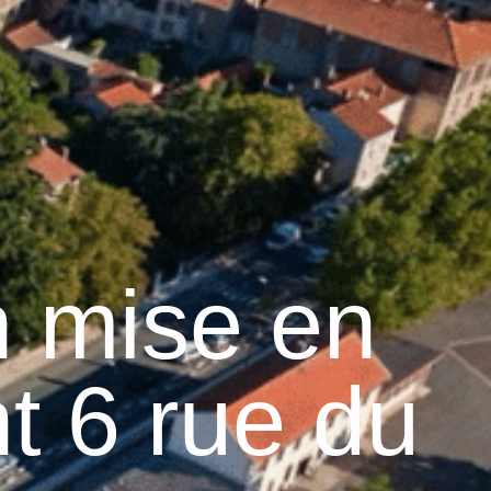
17
°C
n
Services pratiques
n mise en
t 6 rue du