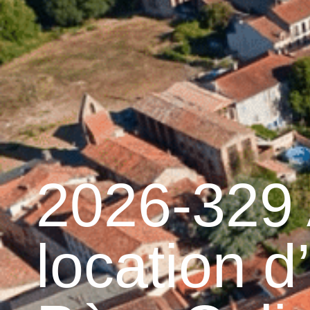
contenu
principal
Accueil
Découvrir 
Graulhet et le cuir
2026-329 
location d