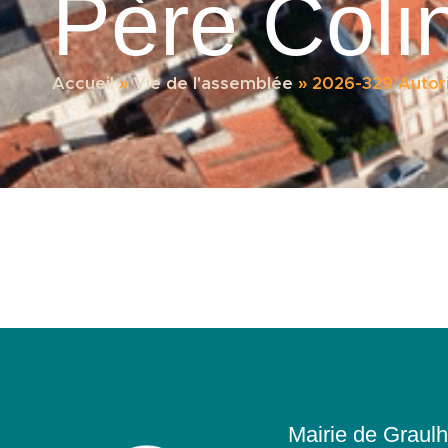
Père Coli
Accueil
»
Vie de l'assemblée
»
2026-329 Autori
Mairie de Graulh