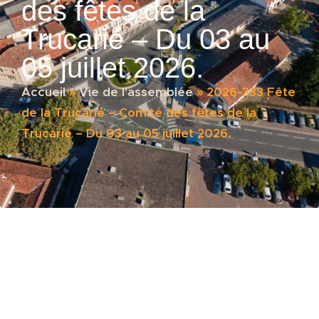
des fêtes de la
Trucarié – Du 03 au
05 juillet 2026.
Accueil
»
Vie de l'assemblée
»
2026-333 Fête
de la Trucarié – Comité des fêtes de la
Trucarié – Du 03 au 05 juillet 2026.