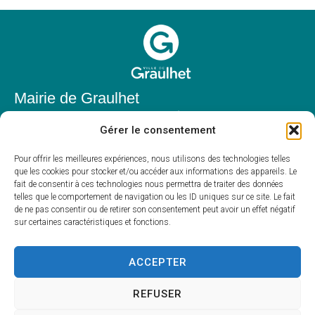
Mairie de Graulhet
Place Elie Théophile,
Gérer le consentement
81300 Graulhet
05 63 42 85 50
Pour offrir les meilleures expériences, nous utilisons des technologies telles
que les cookies pour stocker et/ou accéder aux informations des appareils. Le
mairie@mairie-graulhet.fr
fait de consentir à ces technologies nous permettra de traiter des données
Horaires d'ouverture
telles que le comportement de navigation ou les ID uniques sur ce site. Le fait
de ne pas consentir ou de retirer son consentement peut avoir un effet négatif
Du lundi au vendredi :
sur certaines caractéristiques et fonctions.
8h00 – 12h00 et 13h30 – 17h30
Fermé le samedi et dimanche
ACCEPTER
REFUSER