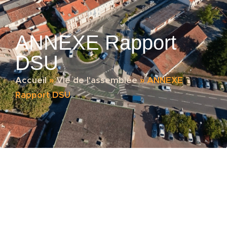
ANNEXE Rapport
DSU
Accueil
»
Vie de l'assemblée
»
ANNEXE
Rapport DSU