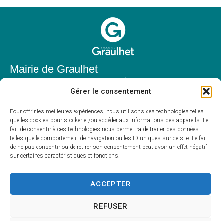
Mairie de Graulhet
Place Elie Théophile,
Gérer le consentement
81300 Graulhet
05 63 42 85 50
Pour offrir les meilleures expériences, nous utilisons des technologies telles
que les cookies pour stocker et/ou accéder aux informations des appareils. Le
mairie@mairie-graulhet.fr
fait de consentir à ces technologies nous permettra de traiter des données
Horaires d'ouverture
telles que le comportement de navigation ou les ID uniques sur ce site. Le fait
de ne pas consentir ou de retirer son consentement peut avoir un effet négatif
Du lundi au vendredi :
sur certaines caractéristiques et fonctions.
8h00 – 12h00 et 13h30 – 17h30
Fermé le samedi et dimanche
ACCEPTER
REFUSER